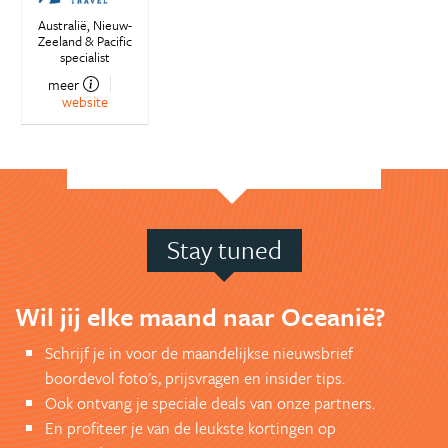
Australië, Nieuw-
Zeeland & Pacific
specialist
meer
website
Stay tuned
Wil jij elke maand naar Oceanië?
Schrijf je in voor de maandelijkse nieuwsbrief
boordevol foto's, prijsvragen en insider tips.
Ook ontvang je speciale deals van onze partners.
En profiteer je van de leukste kortingen op