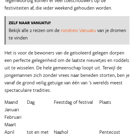
Tegenwoordig komen er veel toeschouwers op de
festiviteiten af, die ieder weekend gehouden worden.
ZELF NAAR VANUATU?
Bekijk alle 2 reizen om de
rondreis Vanuatu
van je dromen
te vinden
Het is voor de bewoners van de geïsoleerd gelegen dorpen
een perfecte gelegenheid om de laatste nieuwtjes en roddels
uit te wisselen. De hele gemeenschap loopt uit. Terwijl de
jongemannen zich zonder vrees naar beneden storten, ben je
vanaf de grond veilig getuige van één van 's werelds meest
spectaculaire tradities.
Maand
Dag
Feestdag of festival
Plaats
Januari
Februari
Maart
April
tot en met
Naghol
Pentecost