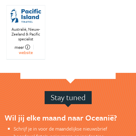
Australië, Nieuw-
Zeeland & Pacific
specialist
meer
website
Stay tuned
Wil jij elke maand naar Oceanië?
Schrijf je in voor de maandelijkse nieuwsbrief