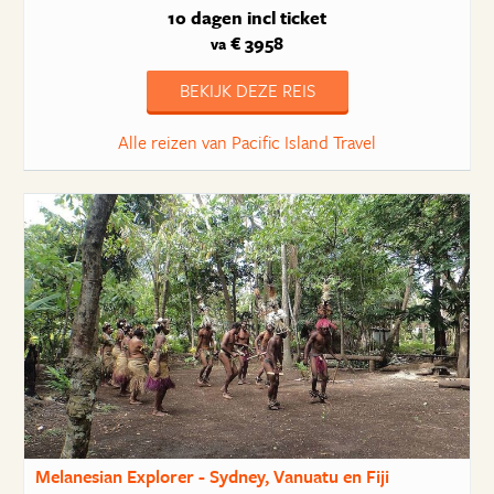
10 dagen
incl ticket
€ 3958
va
BEKIJK DEZE REIS
Alle reizen van Pacific Island Travel
Melanesian Explorer - Sydney, Vanuatu en Fiji