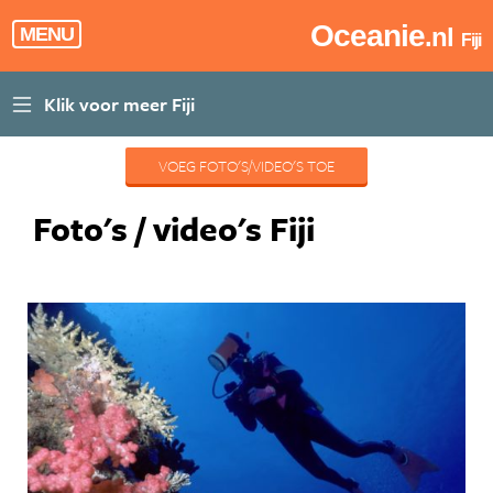
Oceanie
.nl
MENU
Fiji
VOEG FOTO'S/VIDEO'S TOE
Foto's / video's Fiji