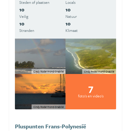
Steden of plaatsen
Locals
10
10
Veilig
Natuur
10
10
Stranden
Klimaat
Cindy Rodermond-Snabilié
Cindy Rodermond-Snabilié
7
foto's en video's
Cindy Rodermond-Snabilié
Pluspunten Frans-Polynesië