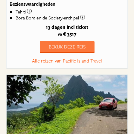
Bezienswaardigheden
Tahiti
Bora Bora en de Society-archipel
13 dagen
incl ticket
€ 3517
va
BEKIJK DEZE REIS
Alle reizen van Pacific Island Travel