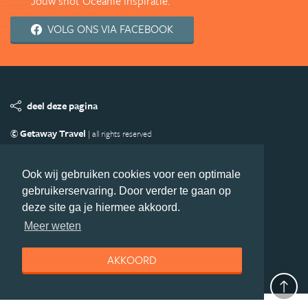
Jouw shot Oceanië inspiratie.
VOLG ONS VIA FACEBOOK
deel deze pagina
© Getaway Travel
| all rights reserved
Adverteren
Handige Links
Algemene Voorwaarden
Copyright
Privacy statement
Disclaimer
Cookies
Ook wij gebruiken cookies voor een optimale
gebruikerservaring. Door verder te gaan op
Volg Oceanie.nl
deze site ga je hiermee akkoord.
Nieuwsbrief
Facebook
Meer weten
AKKOORD