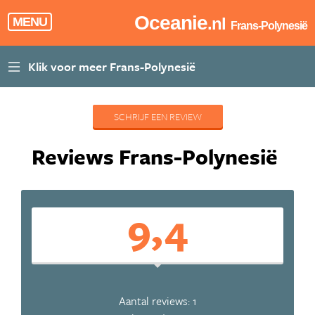
Oceanie
.nl
MENU
Frans-Polynesië
SCHRIJF EEN REVIEW
Reviews Frans-Polynesië
9,4
Aantal reviews: 1