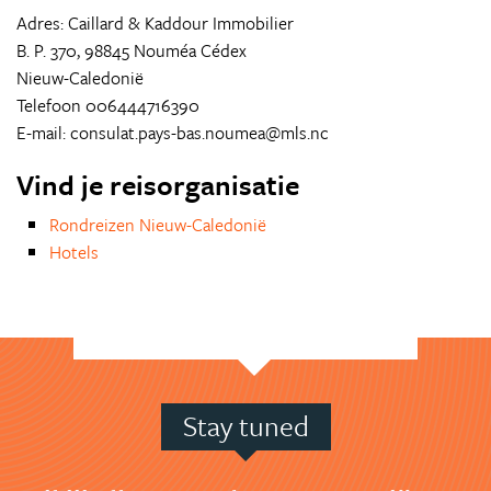
Adres: Caillard & Kaddour Immobilier
B. P. 370, 98845 Nouméa Cédex
Nieuw-Caledonië
Telefoon 006444716390
E-mail: consulat.pays-bas.noumea@mls.nc
Vind je reisorganisatie
Rondreizen Nieuw-Caledonië
Hotels
Stay tuned