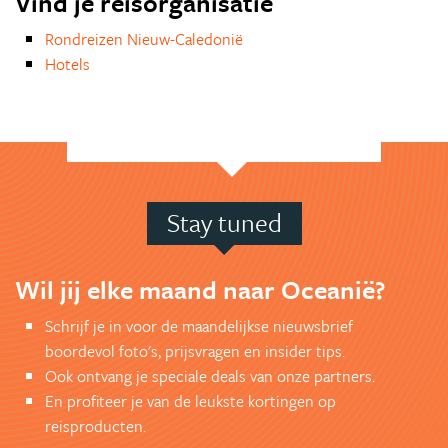
Vind je reisorganisatie
Rondreizen Nieuw-Caledonië
Hotels
Stay tuned
Wil jij elke maand naar Oceanië?
Schrijf je in voor de maandelijkse nieuwsbrief
boordevol foto's, prijsvragen en insider tips.
Ook ontvang je speciale deals van onze partners.
En profiteer je van de leukste kortingen op
reisproducten.