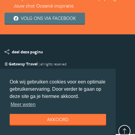
Jouw shot Oceanië inspiratie.
VOLG ONS VIA FACEBOOK
deel deze pagina
© Getaway Travel
| all rights reserved
Adverteren
Handige Links
Algemene Voorwaarden
Copyright
Privacy statement
Disclaimer
Cookies
Ook wij gebruiken cookies voor een optimale
gebruikerservaring. Door verder te gaan op
Volg Oceanie.nl
deze site ga je hiermee akkoord.
Nieuwsbrief
Facebook
Meer weten
AKKOORD