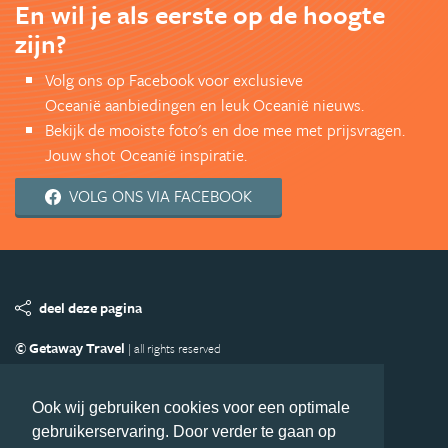
En wil je als eerste op de hoogte
zijn?
Volg ons op Facebook voor exclusieve
Oceanië aanbiedingen en leuk Oceanië nieuws.
Bekijk de mooiste foto's en doe mee met prijsvragen.
Jouw shot Oceanië inspiratie.
VOLG ONS VIA FACEBOOK
deel deze pagina
© Getaway Travel
| all rights reserved
Adverteren
Handige Links
Algemene Voorwaarden
Copyright
Privacy statement
Disclaimer
Cookies
Ook wij gebruiken cookies voor een optimale
gebruikerservaring. Door verder te gaan op
Volg Oceanie.nl