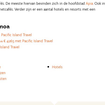
afés. De meeste hiervan bevinden zich in de hoofdstad
Apia
. Ook in
rnetcafés. Verder zijn er een aantal hotels en resorts met een
amoa
Pacific Island Travel
€ 4265 met Pacific Island Travel
va
Island Travel
e
Hotels
izen
isten