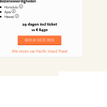
Bezienswaardigheden
Honolulu
Apia
Hawaii
29 dagen
incl ticket
€ 8450
va
BEKIJK DEZE REIS
Alle reizen van Pacific Island Travel