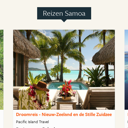
Reizen Samoa
Droomreis - Nieuw-Zeeland en de Stille Zuidzee
Pacific Island Travel