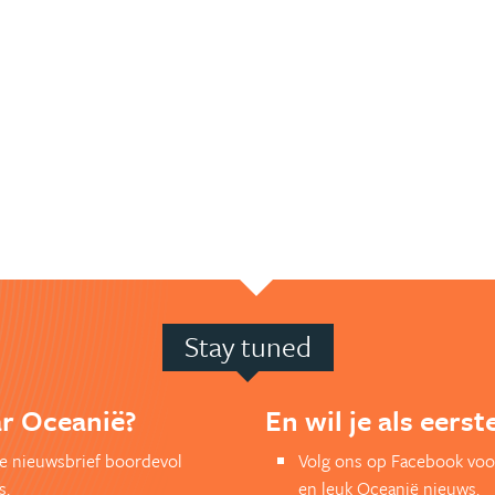
Stay tuned
ar Oceanië?
En wil je als eers
kse nieuwsbrief boordevol
Volg ons op Facebook voo
s.
en leuk Oceanië nieuws.