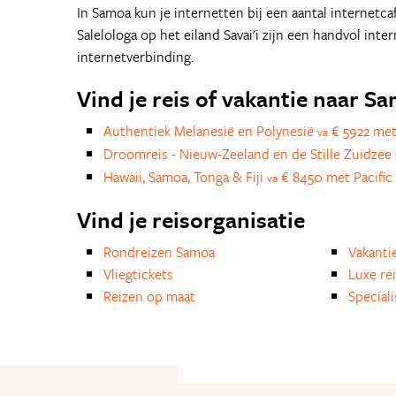
In Samoa kun je internetten bij een aantal internetc
Salelologa op het eiland Savai'i zijn een handvol inte
internetverbinding.
Vind je reis of vakantie naar S
Authentiek Melanesië en Polynesië
€ 5922 met 
va
Droomreis - Nieuw-Zeeland en de Stille Zuidzee
Hawaii, Samoa, Tonga & Fiji
€ 8450 met Pacific 
va
Vind je reisorganisatie
Rondreizen Samoa
Vakanti
Vliegtickets
Luxe re
Reizen op maat
Special