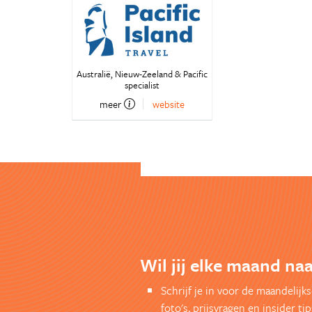
Australië, Nieuw-Zeeland & Pacific
specialist
meer
website
Wil jij elke maand na
Schrijf je in voor de maandelij
foto's, prijsvragen en insider tip