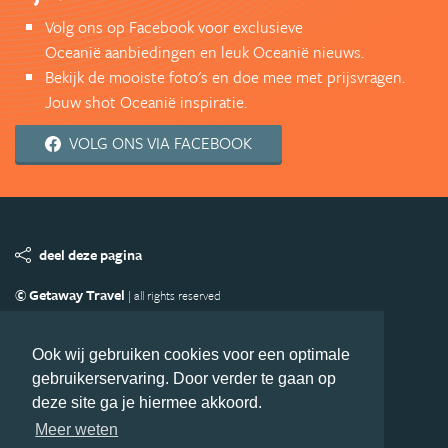
Volg ons op Facebook voor exclusieve
Oceanië aanbiedingen en leuk Oceanië nieuws.
Bekijk de mooiste foto's en doe mee met prijsvragen.
Jouw shot Oceanië inspiratie.
VOLG ONS VIA FACEBOOK
deel deze pagina
© Getaway Travel
| all rights reserved
Adverteren
Handige Links
Algemene Voorwaarden
Copyright
Privacy statement
Disclaimer
Cookies
Ook wij gebruiken cookies voor een optimale
gebruikerservaring. Door verder te gaan op
Volg Oceanie.nl
deze site ga je hiermee akkoord.
Nieuwsbrief
Facebook
Meer weten