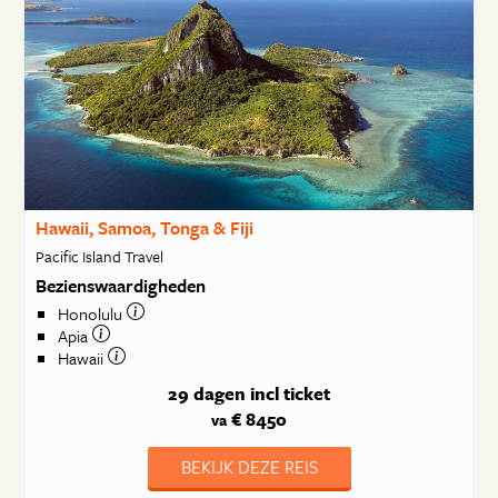
Hawaii, Samoa, Tonga & Fiji
Pacific Island Travel
Bezienswaardigheden
Honolulu
Apia
Hawaii
29 dagen
incl ticket
€ 8450
va
BEKIJK DEZE REIS