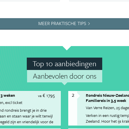
MEER PRAKTISCHE TIPS
Top 10 aanbiedingen
Aanbevolen door ons
2
€ 1795
 3 weken
Rondreis Nieuw-Zeeland
va
Familiereis in 3,5 week
en
excl ticket
Van Verre Reizen
25 dag
d rondreis brengt je in drie
Verken in een rustig te
aan en staan waar je wilt terwijl
Zeeland. Hoor het ijs kra
egeld zijn en vriendelijk voor de
Josef Gletsjer, bewonde
urauto reis je van spuitende