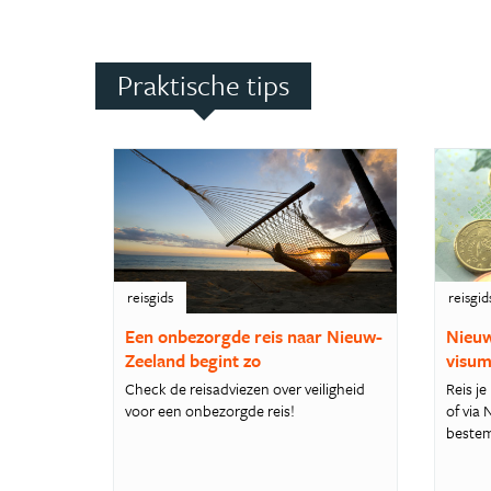
Praktische tips
reisgids
reisgid
Een onbezorgde reis naar Nieuw-
Nieuw
Zeeland begint zo
visu
Check de reisadviezen over veiligheid
Reis j
voor een onbezorgde reis!
of via
bestem