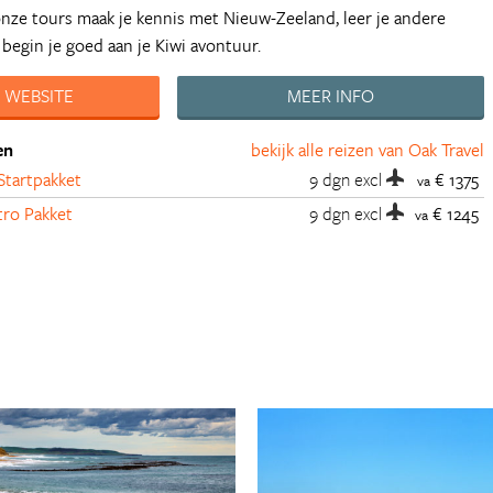
 onze tours maak je kennis met Nieuw-Zeeland, leer je andere
 begin je goed aan je Kiwi avontuur.
 WEBSITE
MEER INFO
en
bekijk alle reizen van Oak Travel
Startpakket
9 dgn
excl
€ 1375
va
ro Pakket
9 dgn
excl
€ 1245
va