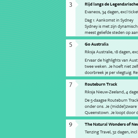
3
Rijd langs de Legendarische
geisers en vulkanen naar goud
één excursie voor je geregeld 
Evaneos
34 dagen
excl ticke
boot vaar je naar de groene f
Dag 1: Aankomst in Sydney
Sydney is met zijn dynamisch
meest geliefde steden op aar
stranden en parken, bezoek d
5
Go Australia
levendige marktjes en restaura
Sydney, welk seizoen het ook
Riksja Australie
18 dagen
exc
chauffeur opgehaald op de l
Ervaar de highlights van Aust
accommodatie in de stad geb
twee weken. Je hoeft niet zel
geheel aan u!
doorbreek je per vliegtuig. R
Plaats: Sydney
Outback en het tropische No
7
Accommodatie Arts Hotel (
Routeburn Track
sterren aan de voet van Ayer
©
Aboriginals bij Ubirr Rock in
Riksja Nieuw-Zeeland
4 dag
Dag 2: Ontdek Sydney
zelf steden als kosmopolitisc
De 5-daagse Routeburn Track 
Ontdek de hoogtepunten van
Blue Mountains en Kings Cany
onder ons. Je (middel)zware t
Botanische Tuinen, China To
en sluit je reis af op het tro
Queenstown. Je loopt door di
ontstaan) en uiteraard de H
het Great Barrier Reef.
uitzichten op besneeuwde hel
Vanuit uw hotel wandelt u g
9
The Natural Wonders of Ne
paadjes, bergmeren en je heb
bezienswaardigheden. Bezoek
loopt. Onderweg draag je je e
Tenzing Travel
32 dagen
incl
Darling Harbour of neem de po
eenvoudige berghutten, midd