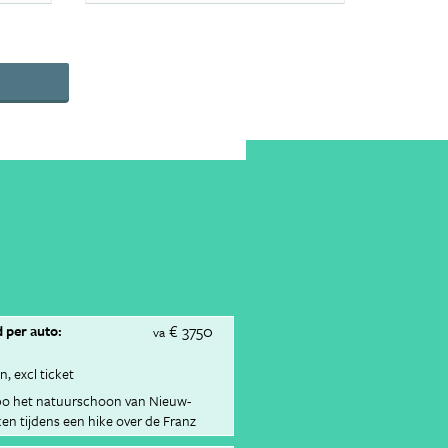
€ 3750
 per auto:
va
en
excl ticket
mpo het natuurschoon van Nieuw-
ken tijdens een hike over de Franz
r pruttelende modderpoelen in