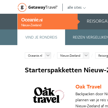
alle sites
Getaway
Travel
©
Oceanie
REISORGA
.nl
Nieuw-Zeeland
VIND JE RONDREIS
REIZEN VERGELIJKE
Oceanie.nl
Nieuw-Zeeland
Reisorg
Starterspakketten Nieuw-
Oak Travel
Backpacken door Ni
plannen van je reis 
Nieuw-Zeeland af me