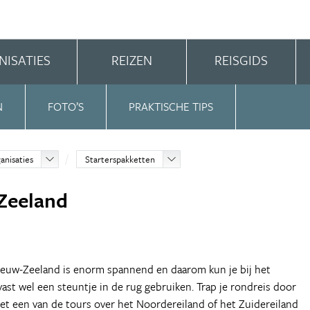
NISATIES
REIZEN
REISGIDS
N
FOTO’S
PRAKTISCHE TIPS
anisaties
Starterspakketten
Zeeland
euw-Zeeland is enorm spannend en daarom kun je bij het
vast wel een steuntje in de rug gebruiken. Trap je rondreis door
t een van de tours over het Noordereiland of het Zuidereiland