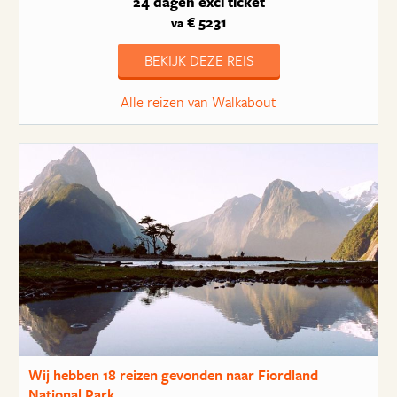
24 dagen
excl ticket
€ 5231
va
BEKIJK DEZE REIS
Alle reizen van Walkabout
Wij hebben
18 reizen
gevonden naar Fiordland
National Park