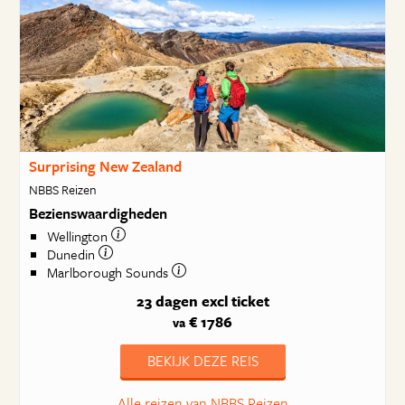
Surprising New Zealand
NBBS Reizen
Bezienswaardigheden
Wellington
Dunedin
Marlborough Sounds
23 dagen
excl ticket
€ 1786
va
BEKIJK DEZE REIS
Alle reizen van NBBS Reizen