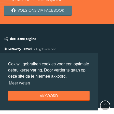
VOLG ONS VIA FACEBOOK
deel deze pagina
© Getaway Travel
| all rights reserved
Adverteren
Handige Links
Algemene Voorwaarden
Copyright
Privacy statement
Disclaimer
Cookies
Ook wij gebruiken cookies voor een optimale
gebruikerservaring. Door verder te gaan op
Volg Oceanie.nl
deze site ga je hiermee akkoord.
Nieuwsbrief
Facebook
Meer weten
AKKOORD