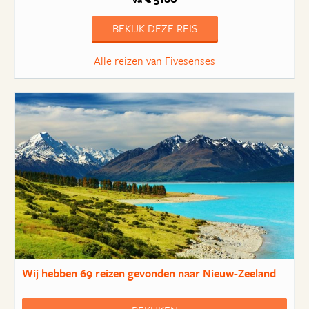
BEKIJK DEZE REIS
Alle reizen van Fivesenses
Wij hebben
69 reizen
gevonden naar Nieuw-Zeeland