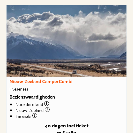
Nieuw-Zeeland CamperCombi
Fivesenses
Bezienswaardigheden
Noordereiland
Nieuw-Zeeland
Taranaki
40 dagen
incl ticket
€ 5180
va