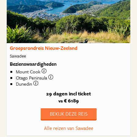
Groepsrondreis Nieuw-Zeeland
Sawadee
Bezienswaardigheden
Mount Cook
Otago Peninsula
Dunedin
29 dagen
incl ticket
€ 6189
va
BEKIJK DEZE REIS
Alle reizen van Sawadee