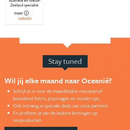
Australië en Nieuw-
Zeeland specialist
meer
website
Stay tuned
Wil jij elke maand naar Oceanië?
Schrijf je in voor de maandelijkse nieuwsbrief
boordevol foto's, prijsvragen en insider tips.
Ook ontvang je speciale deals van onze partners.
En profiteer je van de leukste kortingen op
reisproducten.