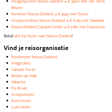
Hoogtepunten Nieuw-Zeeland
€ 3500 met Van Verre
va
Reizen
Rondreis Nieuw-Zeeland
€ 5595 met Djoser
va
Groepsrondreis Nieuw-Zeeland
€ 6189 met Sawadee
va
Nieuw-Zeeland CamperCombi
€ 5180 met Fivesenses
va
Bekijk
alle 69 reizen naar Nieuw-Zeeland
!
Vind je reisorganisatie
Rondreizen Nieuw-Zeeland
Vliegtickets
Camper huren
Reizen op maat
Vakantie
Fly drives
Groepsreizen
Auto huren
Luxe reizen