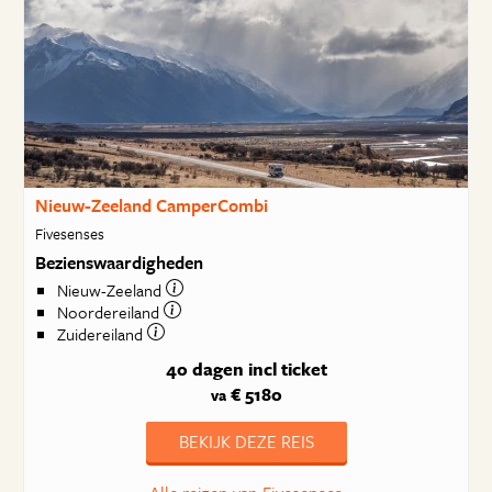
Nieuw-Zeeland CamperCombi
Fivesenses
Bezienswaardigheden
Nieuw-Zeeland
Noordereiland
Zuidereiland
40 dagen
incl ticket
€ 5180
va
BEKIJK DEZE REIS