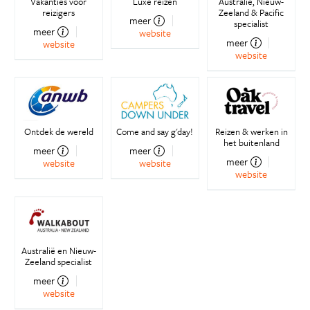
Vakanties voor
Luxe reizen
Australië, Nieuw-
reizigers
Zeeland & Pacific
meer
specialist
meer
website
meer
website
website
Ontdek de wereld
Come and say g'day!
Reizen & werken in
het buitenland
meer
meer
meer
website
website
website
Australië en Nieuw-
Zeeland specialist
meer
website