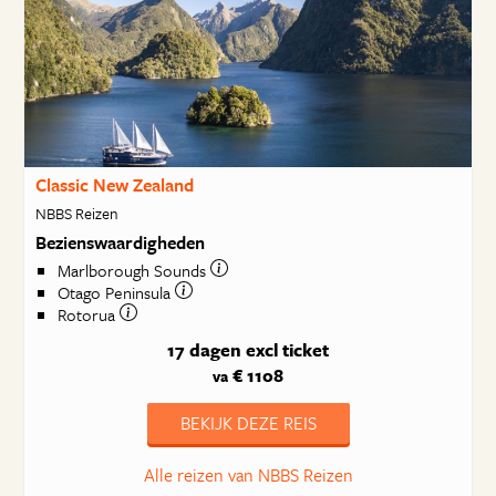
Classic New Zealand
NBBS Reizen
Bezienswaardigheden
Marlborough Sounds
Otago Peninsula
Rotorua
17 dagen
excl ticket
€ 1108
va
BEKIJK DEZE REIS
Alle reizen van NBBS Reizen