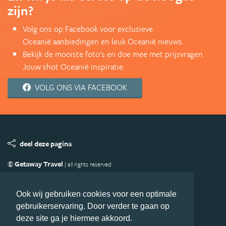
zijn?
Volg ons op Facebook voor exclusieve
Oceanië aanbiedingen en leuk Oceanië nieuws.
Bekijk de mooiste foto's en doe mee met prijsvragen.
Jouw shot Oceanië inspiratie.
VOLG ONS VIA FACEBOOK
deel deze pagina
© Getaway Travel
| all rights reserved
Adverteren
Handige Links
Algemene Voorwaarden
Copyright
Privacy statement
Disclaimer
Cookies
Ook wij gebruiken cookies voor een optimale
gebruikerservaring. Door verder te gaan op
Volg Oceanie.nl
deze site ga je hiermee akkoord.
Nieuwsbrief
Facebook