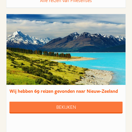
Alle reizen van Fivesenses
Wij hebben
69 reizen
gevonden naar Nieuw-Zeeland
BEKIJKEN