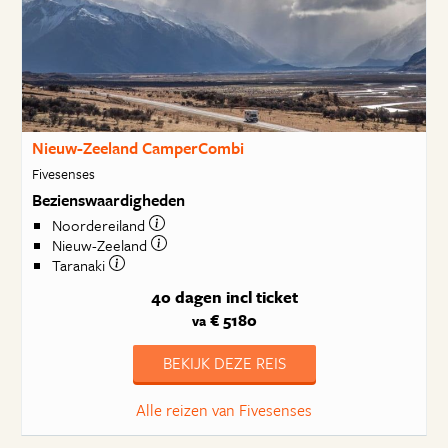
Nieuw-Zeeland CamperCombi
Fivesenses
Bezienswaardigheden
Noordereiland
Nieuw-Zeeland
Taranaki
40 dagen
incl ticket
€ 5180
va
BEKIJK DEZE REIS
Alle reizen van Fivesenses