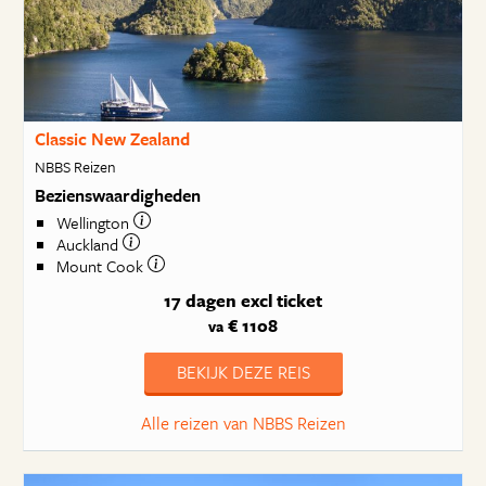
Classic New Zealand
NBBS Reizen
Bezienswaardigheden
Wellington
Auckland
Mount Cook
17 dagen
excl ticket
€ 1108
va
BEKIJK DEZE REIS
Alle reizen van NBBS Reizen