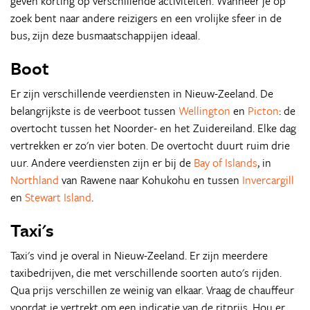
geven korting op verschillende activiteiten. Wanneer je op
zoek bent naar andere reizigers en een vrolijke sfeer in de
bus, zijn deze busmaatschappijen ideaal.
Boot
Er zijn verschillende veerdiensten in Nieuw-Zeeland. De
belangrijkste is de veerboot tussen
Wellington
en
Picton
: de
overtocht tussen het Noorder- en het Zuidereiland. Elke dag
vertrekken er zo'n vier boten. De overtocht duurt ruim drie
uur. Andere veerdiensten zijn er bij de
Bay of Islands
, in
Northland
van Rawene naar Kohukohu en tussen
Invercargill
en
Stewart Island
.
Taxi's
Taxi's vind je overal in Nieuw-Zeeland. Er zijn meerdere
taxibedrijven, die met verschillende soorten auto's rijden.
Qua prijs verschillen ze weinig van elkaar. Vraag de chauffeur
voordat je vertrekt om een indicatie van de ritprijs. Hou er