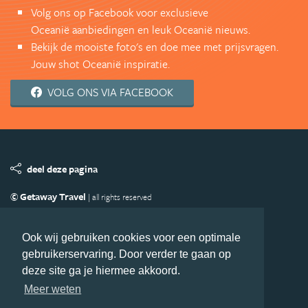
Volg ons op Facebook voor exclusieve
Oceanië aanbiedingen en leuk Oceanië nieuws.
Bekijk de mooiste foto's en doe mee met prijsvragen.
Jouw shot Oceanië inspiratie.
VOLG ONS VIA FACEBOOK
deel deze pagina
© Getaway Travel
| all rights reserved
Adverteren
Handige Links
Algemene Voorwaarden
Copyright
Privacy statement
Disclaimer
Cookies
Ook wij gebruiken cookies voor een optimale
gebruikerservaring. Door verder te gaan op
Volg Oceanie.nl
deze site ga je hiermee akkoord.
Nieuwsbrief
Facebook
Meer weten