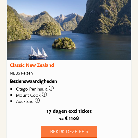
Classic New Zealand
NBBS Reizen
Bezienswaardigheden
Otago Peninsula
Mount Cook
Auckland
17 dagen
excl ticket
€ 1108
va
BEKIJK DEZE REIS