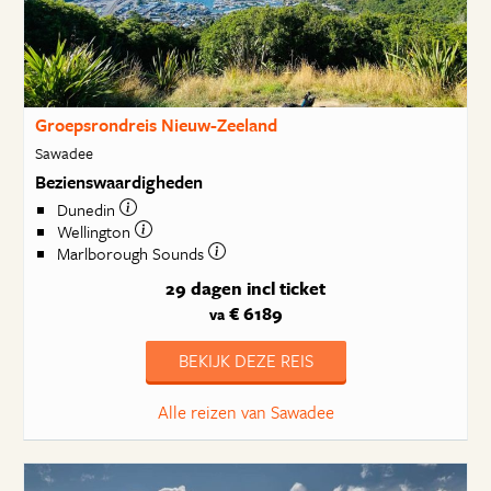
Groepsrondreis Nieuw-Zeeland
Sawadee
Bezienswaardigheden
Dunedin
Wellington
Marlborough Sounds
29 dagen
incl ticket
€ 6189
va
BEKIJK DEZE REIS
Alle reizen van Sawadee