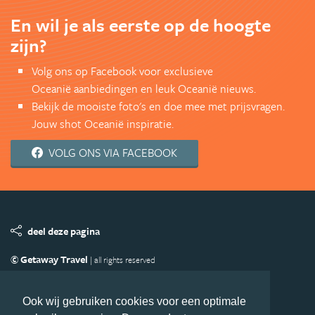
En wil je als eerste op de hoogte
zijn?
Volg ons op Facebook voor exclusieve
Oceanië aanbiedingen en leuk Oceanië nieuws.
Bekijk de mooiste foto's en doe mee met prijsvragen.
Jouw shot Oceanië inspiratie.
VOLG ONS VIA FACEBOOK
deel deze pagina
© Getaway Travel
| all rights reserved
Adverteren
Handige Links
Algemene Voorwaarden
Copyright
Privacy statement
Disclaimer
Cookies
Ook wij gebruiken cookies voor een optimale