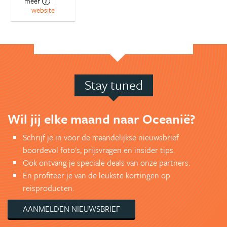
meer
website
Stay tuned
Wil jij elke maand naar Oceanië?
Schrijf je in voor de maandelijkse nieuwsbrief
boordevol foto's, prijsvragen en insider tips.
Ook ontvang je speciale deals van onze partners.
En profiteer je van de leukste kortingen op
reisproducten.
AANMELDEN NIEUWSBRIEF