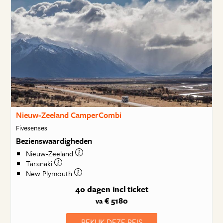
Nieuw-Zeeland CamperCombi
Fivesenses
Bezienswaardigheden
Nieuw-Zeeland
Taranaki
New Plymouth
40 dagen
incl ticket
€ 5180
va
BEKIJK DEZE REIS