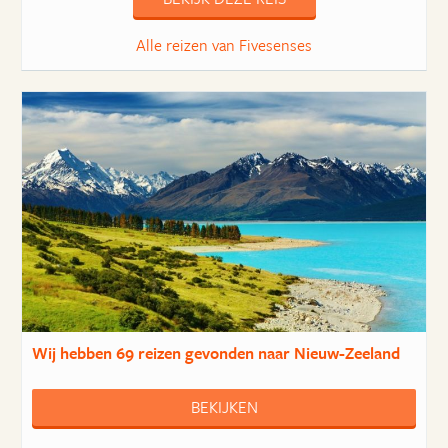
Alle reizen van Fivesenses
Wij hebben
69 reizen
gevonden naar Nieuw-Zeeland
BEKIJKEN