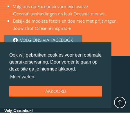
Volg ons op Facebook voor exclusieve
Oceanië aanbiedingen en leuk Oceanië nieuws.
Bekijk de mooiste foto's en doe mee met prijsvragen.
Jouw shot Oceanië inspiratie.
VOLG ONS VIA FACEBOOK
Ook wij gebruiken cookies voor een optimale
gebruikerservaring. Door verder te gaan op
deze site ga je hiermee akkoord.
deel deze pagina
Meer weten
© Getaway Travel
| all rights reserved
AKKOORD
Adverteren
Handige Links
Algemene Voorwaarden
Copyright
Privacy statement
Disclaimer
Cookies
Volg Oceanie.nl
Nieuwsbrief
Facebook