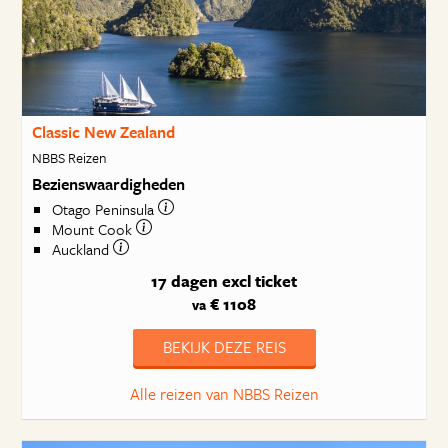
Classic New Zealand
NBBS Reizen
Bezienswaardigheden
Otago Peninsula
Mount Cook
Auckland
17 dagen
excl ticket
€ 1108
va
BEKIJK DEZE REIS
Alle reizen van NBBS Reizen