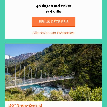
40 dagen
incl ticket
€ 5180
va
BEKIJK DEZE REIS
Alle reizen van Fivesenses
360° Nieuw-Zeeland