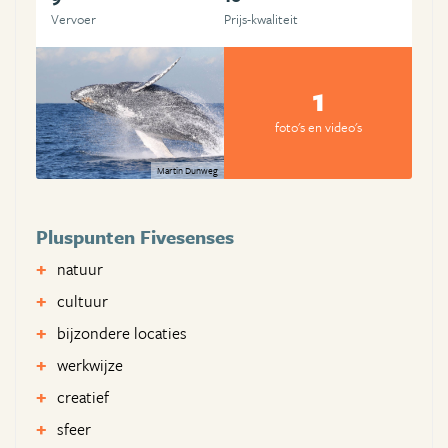
Vervoer
Prijs-kwaliteit
1
foto's en video's
Martin Dunweg
Pluspunten Fivesenses
natuur
cultuur
bijzondere locaties
werkwijze
creatief
sfeer