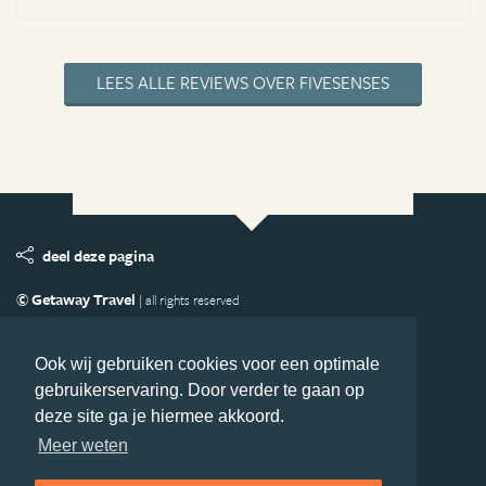
LEES ALLE REVIEWS OVER FIVESENSES
deel deze pagina
© Getaway Travel
| all rights reserved
Adverteren
Handige Links
Algemene Voorwaarden
Copyright
Privacy statement
Disclaimer
Cookies
Ook wij gebruiken cookies voor een optimale
gebruikerservaring. Door verder te gaan op
Volg Oceanie.nl
deze site ga je hiermee akkoord.
Nieuwsbrief
Facebook
Meer weten