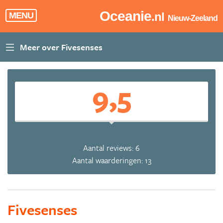
Oceanie
.nl
MENU
Nieuw-Zeeland
9,5
Aantal reviews: 6
Aantal waarderingen: 13
Fivesenses