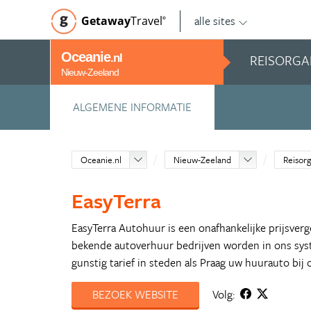
alle sites
Getaway
Travel
©
Oceanie
REISORGA
.nl
Nieuw-Zeeland
ALGEMENE INFORMATIE
Oceanie.nl
Nieuw-Zeeland
Reisorg
EasyTerra
EasyTerra Autohuur is een onafhankelijke prijsverg
bekende autoverhuur bedrijven worden in ons syst
gunstig tarief in steden als Praag uw huurauto bij
BEZOEK WEBSITE
Volg: