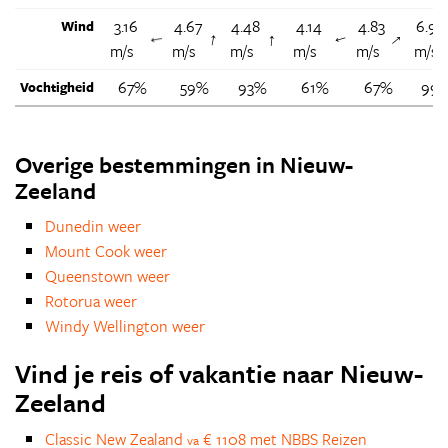
3.16
4.67
4.48
4.14
4.83
6.97
Wind
↑
↑
↑
↑
↑
m/s
m/s
m/s
m/s
m/s
m/s
67%
59%
93%
61%
67%
99
Vochtigheid
Overige bestemmingen in Nieuw-
Zeeland
Dunedin weer
Mount Cook weer
Queenstown weer
Rotorua weer
Windy Wellington weer
Vind je reis of vakantie naar Nieuw-
Zeeland
Classic New Zealand
€ 1108 met NBBS Reizen
va