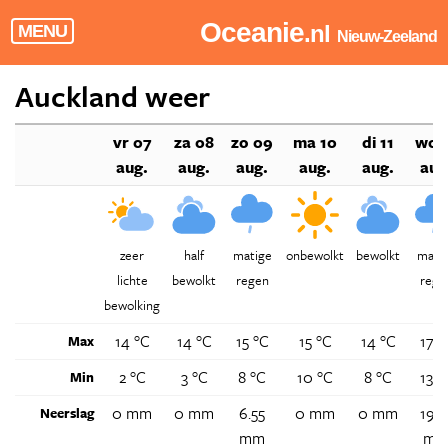
Oceanie
.nl
MENU
Nieuw-Zeeland
Auckland weer
vr 07
za 08
zo 09
ma 10
di 11
wo 
aug.
aug.
aug.
aug.
aug.
aug
zeer
half
matige
onbewolkt
bewolkt
mati
lichte
bewolkt
regen
rege
bewolking
14 °C
14 °C
15 °C
15 °C
14 °C
17 °
Max
2 °C
3 °C
8 °C
10 °C
8 °C
13 °
Min
0 mm
0 mm
6.55
0 mm
0 mm
19.5
Neerslag
mm
m