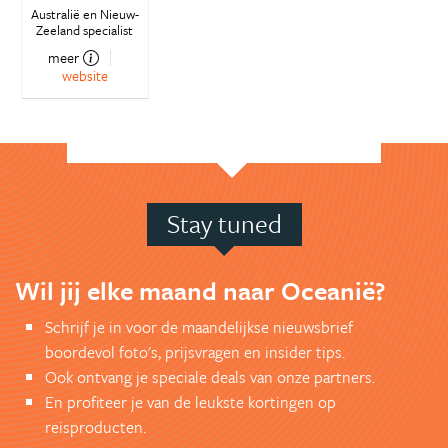
Australië en Nieuw-
Zeeland specialist
meer
website
Stay tuned
Wil jij elke maand naar Oceanië?
Schrijf je in voor de maandelijkse nieuwsbrief
boordevol foto's, prijsvragen en insider tips.
Ook ontvang je speciale deals van onze partners.
En profiteer je van de leukste kortingen op
reisproducten.