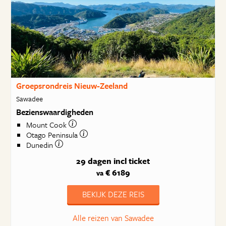
Groepsrondreis Nieuw-Zeeland
Sawadee
Bezienswaardigheden
Mount Cook
Otago Peninsula
Dunedin
29 dagen
incl ticket
€ 6189
va
BEKIJK DEZE REIS
Alle reizen van Sawadee