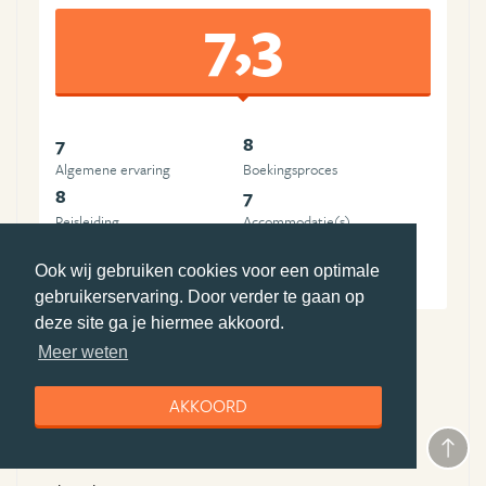
7,3
7
8
Algemene ervaring
Boekingsproces
8
7
Reisleiding
Accommodatie(s)
7
7
Ook wij gebruiken cookies voor een optimale
Vervoer
Prijs-kwaliteit
gebruikerservaring. Door verder te gaan op
deze site ga je hiermee akkoord.
Meer weten
Pluspunten Djoser
AKKOORD
vrijheid tijdens de reis
Minpunten Djoser