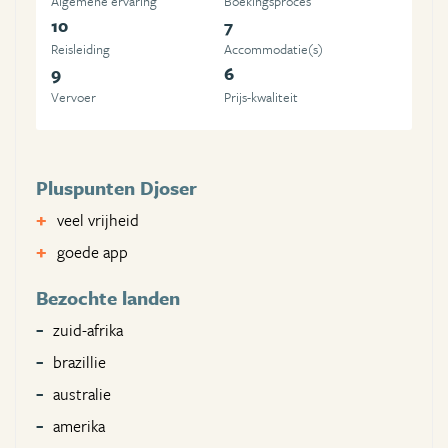
Algemene ervaring
Boekingsproces
10
7
Reisleiding
Accommodatie(s)
9
6
Vervoer
Prijs-kwaliteit
Pluspunten Djoser
veel vrijheid
goede app
Bezochte landen
zuid-afrika
brazillie
australie
amerika