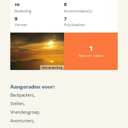
10
8
Reisleiding
Accommodatie(s)
9
7
Vervoer
Prijs-kwaliteit
1
foto's en video's
Ilona van den Burg
Aangeraden voor:
Backpackers,
Stellen,
Vriendengroep,
Avonturiers,