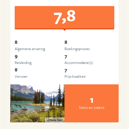
7,8
8
8
Algemene ervaring
Boekingsproces
9
7
Reisleiding
Accommodatie(s)
8
7
Vervoer
Prijs-kwaliteit
1
foto's en video's
Linda de Heer