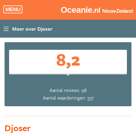
Oceanie
.nl
MENU
Nieuw-Zeeland
8,2
Aantal reviews: 98
Aantal waarderingen: 337
Djoser