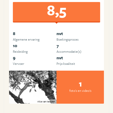
8,5
8
nvt
Algemene ervaring
Boekingsproces
10
7
Reisleiding
Accommodatie(s)
9
nvt
Vervoer
Prijs-kwaliteit
1
foto's en video's
Alice van Kempen