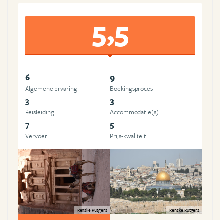
5,5
6
9
Algemene ervaring
Boekingsproces
3
3
Reisleiding
Accommodatie(s)
7
5
Vervoer
Prijs-kwaliteit
Renske Rutgers
Renske Rutgers