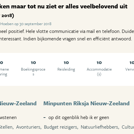
en maar tot nu ziet er alles veelbelovend uit
 2018)
a Hoeben op 30 september 2018
eel positief. Hele vlotte communicatie via mail en telefoon. Duide
nteressant. Indien bijkomende vragen snel en efficiënt antwoord.
10
10
10
10
1
emene
Boekingsproce
Reisleiding
Accommodatie
Verv
aring
s
(s)
Nieuw-Zeeland
Minpunten Riksja Nieuw-Zeeland
uwstenen
op dit ogenblik heb ik er geen
Stellen,
Avonturiers,
Budget reizigers,
Natuurliefhebbers,
Cultu