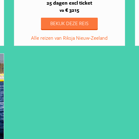
25 dagen
excl ticket
€ 3215
va
BEKIJK DEZE REIS
Alle reizen van Riksja Nieuw-Zeeland