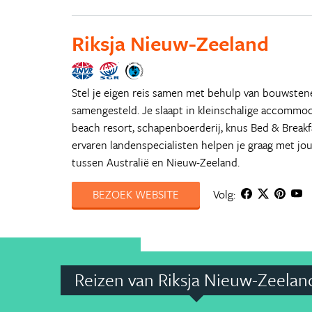
Riksja Nieuw-Zeeland
Stel je eigen reis samen met behulp van bouwstenen
samengesteld. Je slaapt in kleinschalige accommoda
beach resort, schapenboerderij, knus Bed & Breakf
ervaren landenspecialisten helpen je graag met jo
tussen Australië en Nieuw-Zeeland.
BEZOEK WEBSITE
Volg:
Reizen van Riksja Nieuw-Zeelan