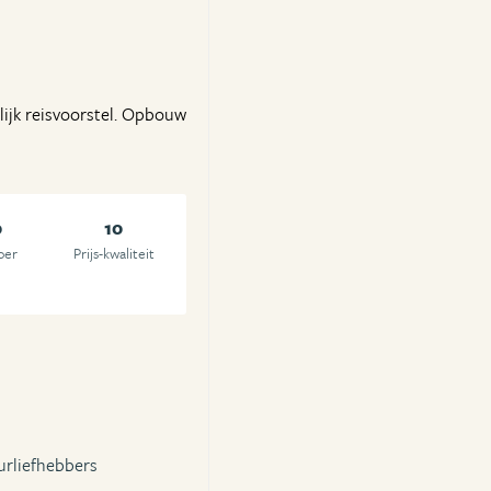
lijk reisvoorstel. Opbouw
0
10
oer
Prijs-kwaliteit
urliefhebbers