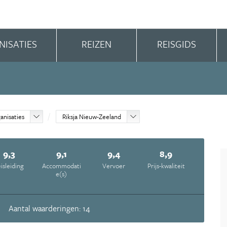
NISATIES
REIZEN
REISGIDS
anisaties
Riksja Nieuw-Zeeland
9,3
9,1
9,4
8,9
isleiding
Accommodati
Vervoer
Prijs-kwaliteit
e(s)
Aantal waarderingen: 14