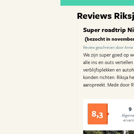
Reviews Riks
Super roadtrip Ni
(bezocht in november
Review geschreven door Anne 
We zijn super goed op we
alle ins en outs vertelle
verblijfsplekken en autoh
konden richten. Riksja h
aanspreekt. Mede door Ri
9
8,3
Algem
ervari