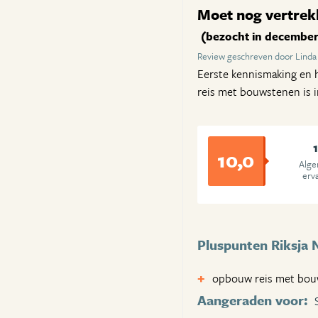
Moet nog vertrekk
(bezocht in december
Review geschreven door Lind
Eerste kennismaking en h
reis met bouwstenen is i
10,0
Alg
erv
Pluspunten Riksja 
opbouw reis met bo
Aangeraden voor: