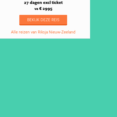
27 dagen
excl ticket
€ 2995
va
BEKIJK DEZE REIS
Alle reizen van Riksja Nieuw-Zeeland