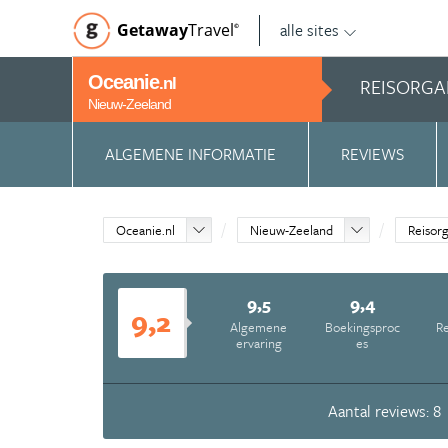
alle sites
Getaway
Travel
©
Oceanie
REISORGA
.nl
Nieuw-Zeeland
ALGEMENE INFORMATIE
REVIEWS
Oceanie.nl
Nieuw-Zeeland
Reisorg
9,5
9,4
9,2
Algemene
Boekingsproc
Re
ervaring
es
Aantal reviews: 8