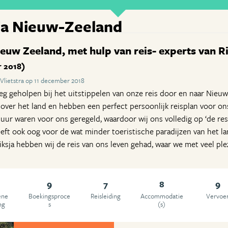
ja Nieuw-Zeeland
euw Zeeland, met hulp van reis- experts van Ri
 2018)
Vlietstra op 11 december 2018
g geholpen bij het uitstippelen van onze reis door en naar Nieuw
n over het land en hebben een perfect persoonlijk reisplan voor ons
uur waren voor ons geregeld, waardoor wij ons volledig op ‘de res
eeft ook oog voor de wat minder toeristische paradijzen van het la
ksja hebben wij de reis van ons leven gehad, waar we met veel plez
9
7
8
9
ene
Boekingsproce
Reisleiding
Accommodatie
Vervoe
ng
s
(s)