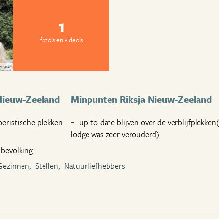
1
foto's en video's
etstra
Nieuw-Zeeland
Minpunten Riksja Nieuw-Zeeland
oeristische plekken
up-to-date blijven over de verblijfplekken(
lodge was zeer verouderd)
e bevolking
Gezinnen,
Stellen,
Natuurliefhebbers