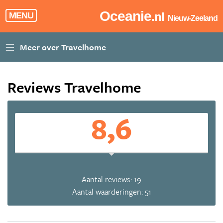
Oceanie
.nl
MENU
Nieuw-Zeeland
Reviews Travelhome
8,6
Aantal reviews: 19
Aantal waarderingen: 51