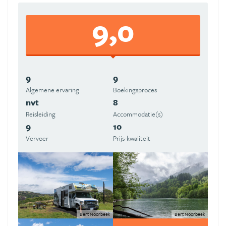
9,0
9
9
Algemene ervaring
Boekingsproces
nvt
8
Reisleiding
Accommodatie(s)
9
10
Vervoer
Prijs-kwaliteit
Bert Noorbeek
Bert Noorbeek