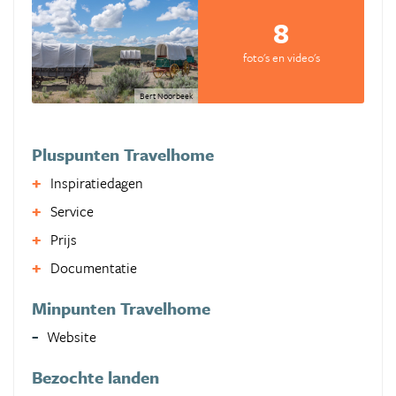
8
foto's en video's
Bert Noorbeek
Pluspunten Travelhome
Inspiratiedagen
Service
Prijs
Documentatie
Minpunten Travelhome
Website
Bezochte landen