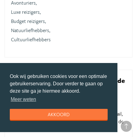
Avonturiers,
Luxe reizigers,
Budget reizigers,
Natuurliefhebbers,
Cultuurliefhebbers
Ook wij gebruiken cookies voor een optimale
4 wks roadtrip door het westen van de
gebruikerservaring. Door verder te gaan op
USA
(bezocht in september 2016)
deze site ga je hiermee akkoord.
Review geschreven door Jan Osterkamp op 06 november 2017
Meer weten
We zijn meerdere keren in contact geweest met de
medewerkers van Travelhome: telefonisch, via de mail,
AKKOORD
tijdens reisevents en persoonlijk bij Travelhome op de
locatie in Geldrop.