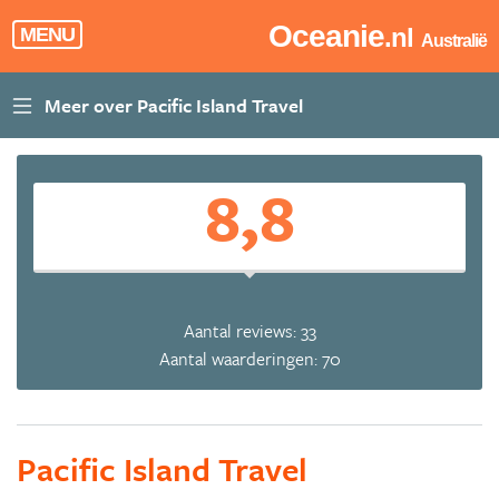
Oceanie
.nl
MENU
Australië
8,8
Aantal reviews: 33
Aantal waarderingen: 70
Pacific Island Travel