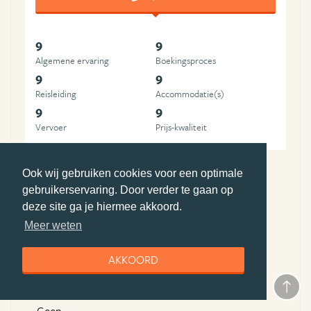
9
9
Algemene ervaring
Boekingsproces
9
9
Reisleiding
Accommodatie(s)
9
9
Vervoer
Prijs-kwaliteit
Ook wij gebruiken cookies voor een optimale
Pluspunten Pacific Island Travel
gebruikerservaring. Door verder te gaan op
deze site ga je hiermee akkoord.
Reis op maat
Meer weten
toplocaties
expertise
AKKOORD
Minpunten Pacific Island Travel