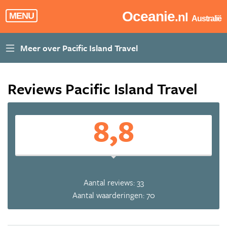
Oceanie
.nl
MENU
Australië
Reviews Pacific Island Travel
8,8
Aantal reviews: 33
Aantal waarderingen: 70