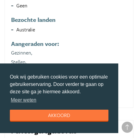
Geen
Bezochte landen
Australie
Aangeraden voor:
Gezinnen,
Stellen,
Vriendengroep,
Ook wij gebruiken cookies voor een optimale
Natuurliefhebbers,
gebruikerservaring. Door verder te gaan op
Cultuurliefhebbers
deze site ga je hiermee akkoord.
Meer weten
AKKOORD
Perfect geregelde reis