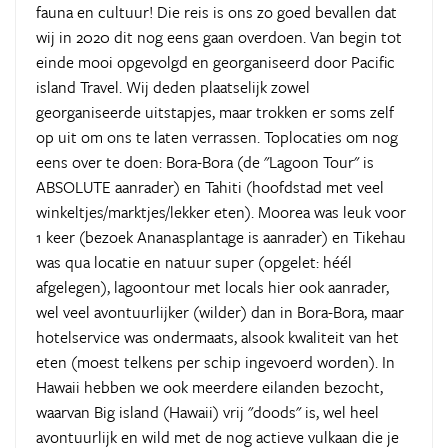
fauna en cultuur! Die reis is ons zo goed bevallen dat
wij in 2020 dit nog eens gaan overdoen. Van begin tot
einde mooi opgevolgd en georganiseerd door Pacific
island Travel. Wij deden plaatselijk zowel
georganiseerde uitstapjes, maar trokken er soms zelf
op uit om ons te laten verrassen. Toplocaties om nog
eens over te doen: Bora-Bora (de "Lagoon Tour" is
ABSOLUTE aanrader) en Tahiti (hoofdstad met veel
winkeltjes/marktjes/lekker eten). Moorea was leuk voor
1 keer (bezoek Ananasplantage is aanrader) en Tikehau
was qua locatie en natuur super (opgelet: héél
afgelegen), lagoontour met locals hier ook aanrader,
wel veel avontuurlijker (wilder) dan in Bora-Bora, maar
hotelservice was ondermaats, alsook kwaliteit van het
eten (moest telkens per schip ingevoerd worden). In
Hawaii hebben we ook meerdere eilanden bezocht,
waarvan Big island (Hawaii) vrij "doods" is, wel heel
avontuurlijk en wild met de nog actieve vulkaan die je