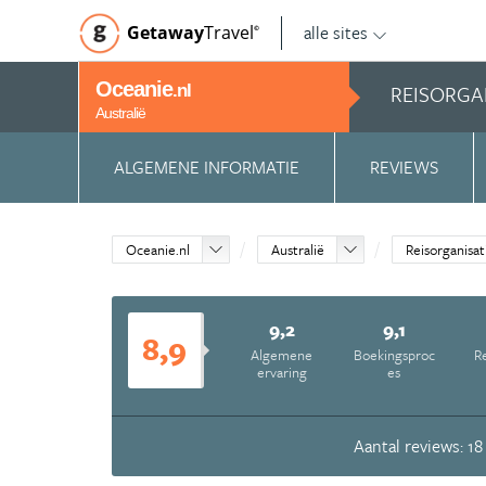
alle sites
Getaway
Travel
©
Oceanie
REISORGA
.nl
Australië
ALGEMENE INFORMATIE
REVIEWS
Oceanie.nl
Australië
Reisorganisat
9,2
9,1
8,9
Algemene
Boekingsproc
Re
ervaring
es
Aantal reviews: 18