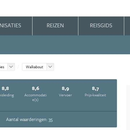
NISATIES
REIZEN
REISGIDS
ies
Walkabout
8,8
8,6
8,9
8,7
isleiding
Accommodati
Vervoer
Prijs-kwaliteit
e(s)
Aantal waarderingen: 35