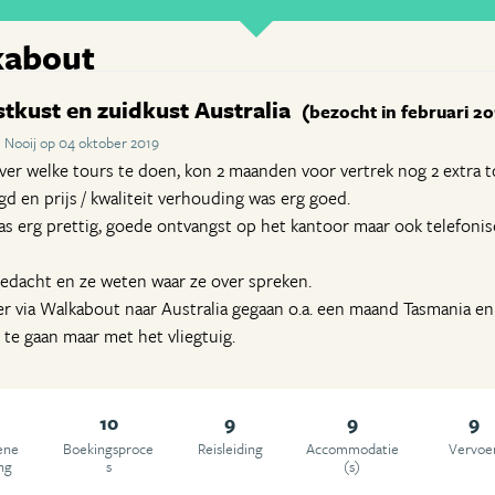
kabout
tkust en zuidkust Australia
(bezocht in februari 2
 Nooij op 04 oktober 2019
ver welke tours te doen, kon 2 maanden voor vertrek nog 2 extra 
d en prijs / kwaliteit verhouding was erg goed.
s erg prettig, goede ontvangst op het kantoor maar ook telefonisc
dacht en ze weten waar ze over spreken.
er via Walkabout naar Australia gegaan o.a. een maand Tasmania 
 te gaan maar met het vliegtuig.
10
9
9
9
ene
Boekingsproce
Reisleiding
Accommodatie
Vervoe
ng
s
(s)