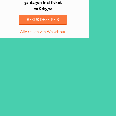
32 dagen
incl ticket
€ 6570
va
BEKIJK DEZE REIS
Alle reizen van Walkabout