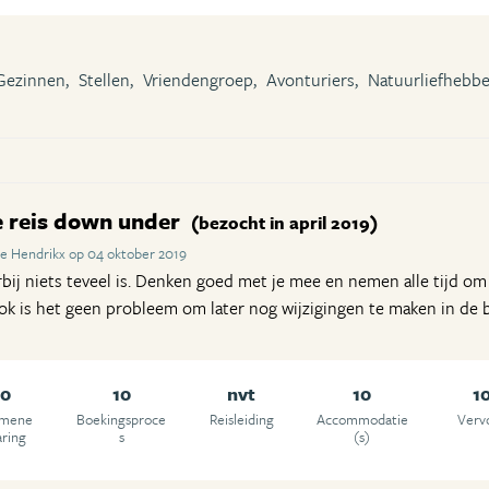
Gezinnen,
Stellen,
Vriendengroep,
Avonturiers,
Natuurliefhebbe
e reis down under
(bezocht in april 2019)
te Hendrikx op 04 oktober 2019
arbij niets teveel is. Denken goed met je mee en nemen alle tijd o
ok is het geen probleem om later nog wijzigingen te maken in de 
10
10
nvt
10
1
emene
Boekingsproce
Reisleiding
Accommodatie
Verv
aring
s
(s)