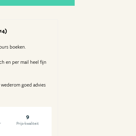
014)
tours boeken.
h en per mail heel fijn
en wederom goed advies
9
r
Prijs-kwaliteit