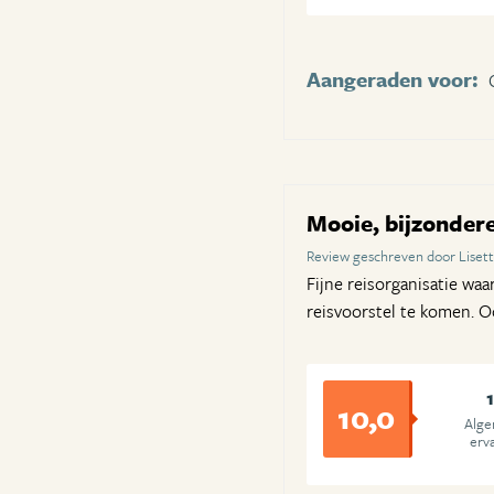
Aangeraden voor:
Mooie, bijzonder
Review geschreven door Liset
Fijne reisorganisatie wa
reisvoorstel te komen. O
10,0
Alg
erv