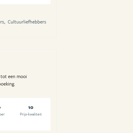
rs,
Cultuurliefhebbers
m tot een mooi
boeking.
0
10
oer
Prijs-kwaliteit