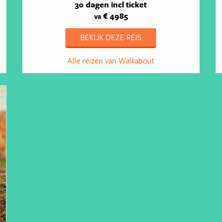
30 dagen
incl ticket
€ 4985
va
BEKIJK DEZE REIS
Alle reizen van Walkabout