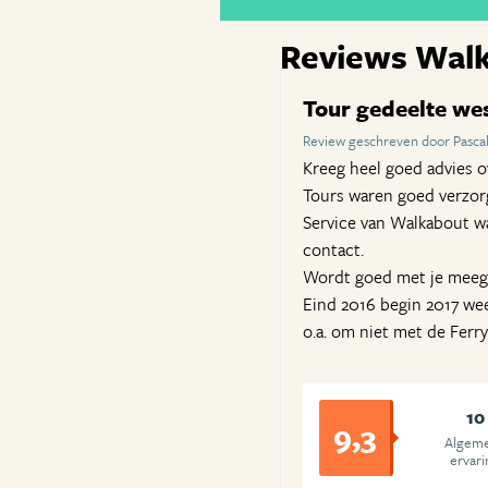
Reviews Wal
Tour gedeelte wes
Review geschreven door Pascal
Kreeg heel goed advies o
Tours waren goed verzorg
Service van Walkabout wa
contact.
Wordt goed met je meege
Eind 2016 begin 2017 we
o.a. om niet met de Ferry
10
9,3
Algem
ervari