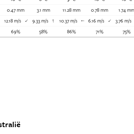
0.47 mm
3.1 mm
11.28 mm
0.78 mm
1.74 m
↑
12.18 m/s
9.33 m/s
10.37 m/s
6.16 m/s
3.76 m/s
↑
↑
↑
↑
69%
58%
86%
71%
75%
stralië