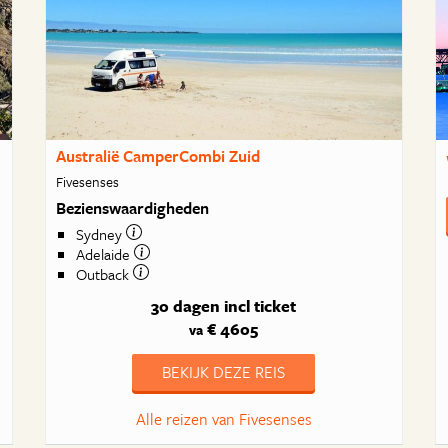
Australië CamperCombi Zuid
Fivesenses
Bezienswaardigheden
Sydney
Adelaide
Outback
30 dagen
incl ticket
€ 4605
va
BEKIJK DEZE REIS
Alle reizen van Fivesenses