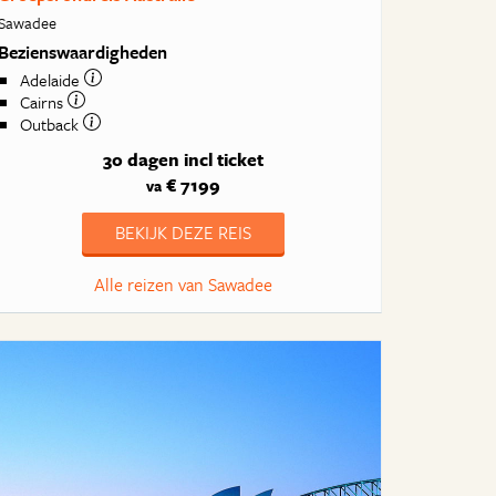
Sawadee
Bezienswaardigheden
Adelaide
Cairns
Outback
30 dagen
incl ticket
€ 7199
va
BEKIJK DEZE REIS
Alle reizen van Sawadee