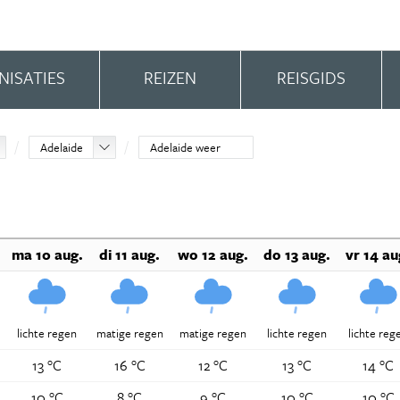
NISATIES
REIZEN
REISGIDS
Adelaide
Adelaide weer
ma 10 aug.
di 11 aug.
wo 12 aug.
do 13 aug.
vr 14 au
lichte regen
matige regen
matige regen
lichte regen
lichte reg
13 °C
16 °C
12 °C
13 °C
14 °C
10 °C
8 °C
9 °C
10 °C
10 °C