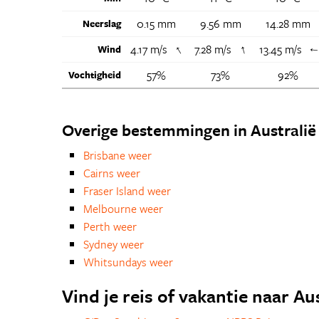
0.15 mm
9.56 mm
14.28 mm
Neerslag
↑
↑
4.17 m/s
7.28 m/s
13.45 m/s
Wind
57%
73%
92%
Vochtigheid
Overige bestemmingen in Australië
Brisbane weer
Cairns weer
Fraser Island weer
Melbourne weer
Perth weer
Sydney weer
Whitsundays weer
Vind je reis of vakantie naar Au