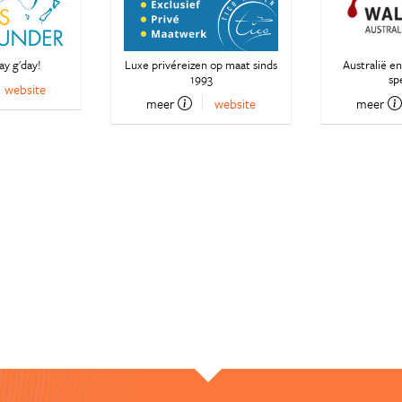
y g'day!
Luxe privéreizen op maat sinds
Australië e
1993
spe
website
meer
website
meer