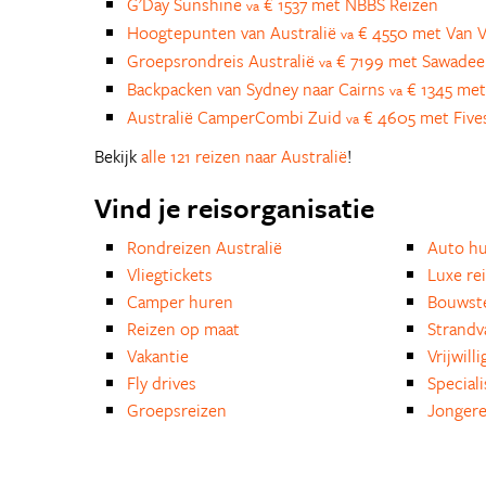
G'Day Sunshine
€ 1537 met NBBS Reizen
va
Hoogtepunten van Australië
€ 4550 met Van V
va
Groepsrondreis Australië
€ 7199 met Sawadee
va
Backpacken van Sydney naar Cairns
€ 1345 met
va
Australië CamperCombi Zuid
€ 4605 met Five
va
Bekijk
alle 121 reizen naar Australië
!
Vind je reisorganisatie
Rondreizen Australië
Auto h
Vliegtickets
Luxe re
Camper huren
Bouwst
Reizen op maat
Strandv
Vakantie
Vrijwill
Fly drives
Special
Groepsreizen
Jongere