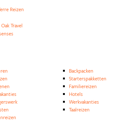
erre Reizen
 Oak Travel
senses
uren
Backpacken
izen
Starterspakketten
enen
Familiereizen
akanties
Hotels
igerswerk
Werkvakanties
isten
Taalreizen
nreizen