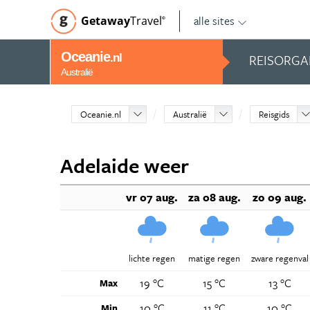
alle sites
Getaway
Travel
©
Oceanie
REISORGA
.nl
Australië
Oceanie.nl
Australië
Reisgids
Adelaide weer
vr 07 aug.
za 08 aug.
zo 09 aug.
lichte regen
matige regen
zware regenval
19 °C
15 °C
13 °C
Max
10 °C
11 °C
10 °C
Min