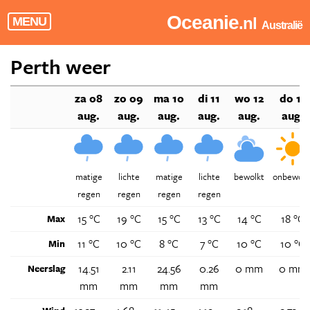
Oceanie
.nl
MENU
Australië
Perth weer
za 08
zo 09
ma 10
di 11
wo 12
do 13
aug.
aug.
aug.
aug.
aug.
aug.
matige
lichte
matige
lichte
bewolkt
onbewolk
regen
regen
regen
regen
15 °C
19 °C
15 °C
13 °C
14 °C
18 °C
Max
11 °C
10 °C
8 °C
7 °C
10 °C
10 °C
Min
14.51
2.11
24.56
0.26
0 mm
0 mm
Neerslag
mm
mm
mm
mm