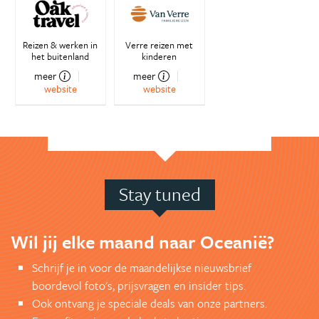
Reizen & werken in
Verre reizen met
het buitenland
kinderen
meer
meer
website
website
Stay tuned
Wil jij elke maand naar Oceanië?
Schrijf je in voor de maandelijkse nieuwsbrief
boordevol foto's, prijsvragen en insider tips.
Ook ontvang je speciale deals van onze partners.