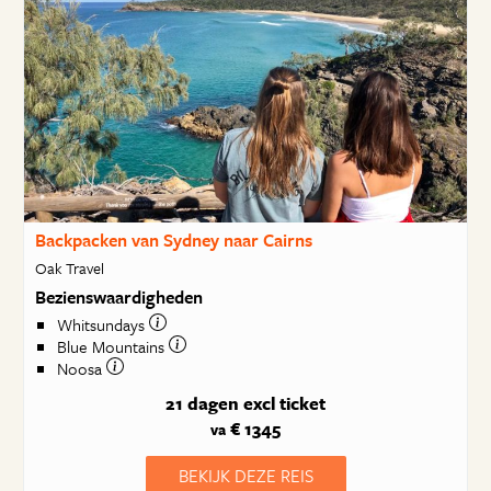
Backpacken van Sydney naar Cairns
Oak Travel
Bezienswaardigheden
Whitsundays
Blue Mountains
Noosa
21 dagen
excl ticket
€ 1345
va
BEKIJK DEZE REIS