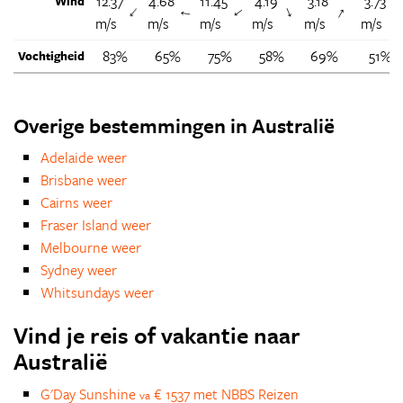
12.37
4.68
11.45
4.19
3.18
3.73
Wind
↑
↑
↑
↑
↑
m/s
m/s
m/s
m/s
m/s
m/s
83%
65%
75%
58%
69%
51%
Vochtigheid
Overige bestemmingen in Australië
Adelaide weer
Brisbane weer
Cairns weer
Fraser Island weer
Melbourne weer
Sydney weer
Whitsundays weer
Vind je reis of vakantie naar
Australië
G'Day Sunshine
€ 1537 met NBBS Reizen
va