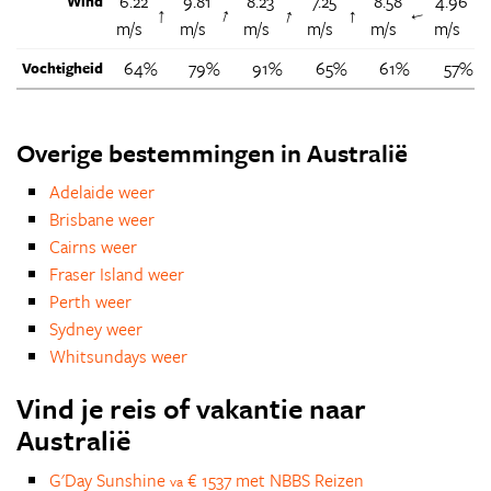
6.22
9.81
8.23
7.25
8.58
4.96
Wind
↑
↑
↑
↑
↑
m/s
m/s
m/s
m/s
m/s
m/s
64%
79%
91%
65%
61%
57%
Vochtigheid
Overige bestemmingen in Australië
Adelaide weer
Brisbane weer
Cairns weer
Fraser Island weer
Perth weer
Sydney weer
Whitsundays weer
Vind je reis of vakantie naar
Australië
G'Day Sunshine
€ 1537 met NBBS Reizen
va