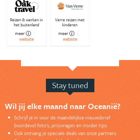
Reizen & werken in
Verre reizen met
het buitenland
kinderen
meer
meer
website
website
Stay tuned
Wil jij elke maand naar Oceanië?
Schrijf je in voor de maandelijkse nieuwsbrief
boordevol foto's, prijsvragen en insider tips.
Ook ontvang je speciale deals van onze partners.