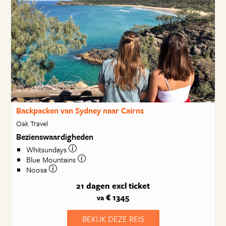
Backpacken van Sydney naar Cairns
Oak Travel
Bezienswaardigheden
Whitsundays
Blue Mountains
Noosa
21 dagen
excl ticket
€ 1345
va
BEKIJK DEZE REIS