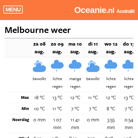
Oceanie
.nl
MENU
Australië
Melbourne weer
za 08
zo 09
ma 10
di 11
wo 12
do 13
aug.
aug.
aug.
aug.
aug.
aug.
bewolkt
lichte
matige
bewolkt
lichte
lichte
regen
regen
regen
regen
18 °C
13 °C
12 °C
11 °C
12 °C
13 °C
Max
10 °C
11 °C
7 °C
7 °C
8 °C
7 °C
Min
0 mm
1.07
11.41
0 mm
3.55
0.54
Neerslag
mm
mm
mm
mm